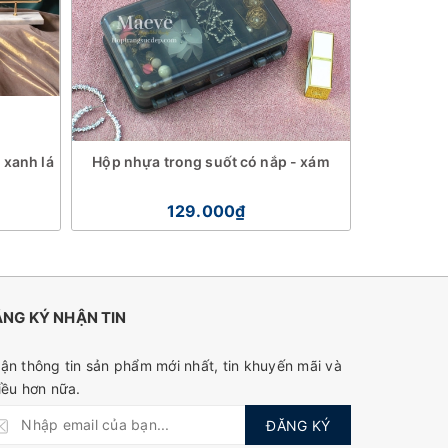
 xanh lá
Hộp nhựa trong suốt có nắp - xám
Hộp nhựa 
129.000₫
NG KÝ NHẬN TIN
ận thông tin sản phẩm mới nhất, tin khuyến mãi và
iều hơn nữa.
ĐĂNG KÝ