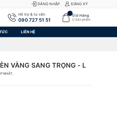
ĐĂNG NHẬP
ĐĂNG KÝ
Hỗ trợ & tư vấn
Giỏ Hàng
090 727 51 51
(
) Sản phẩm
 TỨC
LIÊN HỆ
KÈN VÀNG SANG TRỌNG - L
 NHẬT...