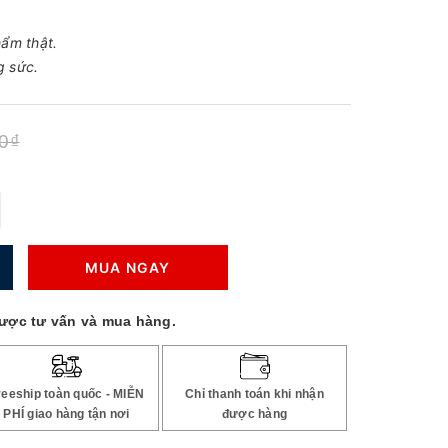
ẩm thật.
g sức.
0₫
MUA NGAY
ược tư vấn và mua hàng.
reeship toàn quốc - MIỄN
Chỉ thanh toán khi nhận
PHÍ giao hàng tận nơi
được hàng