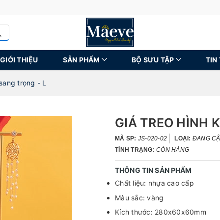
GIỚI THIỆU
SẢN PHẨM
BỘ SƯU TẬP
TIN
sang trọng - L
GIÁ TREO HÌNH 
MÃ SP:
JS-020-02
LOẠI:
ĐANG CẬP
TÌNH TRẠNG:
CÒN HÀNG
THÔNG TIN SẢN PHẨM
Chất liệu: nhựa cao cấp
Màu sắc: vàng
Kích thước: 280x60x60mm